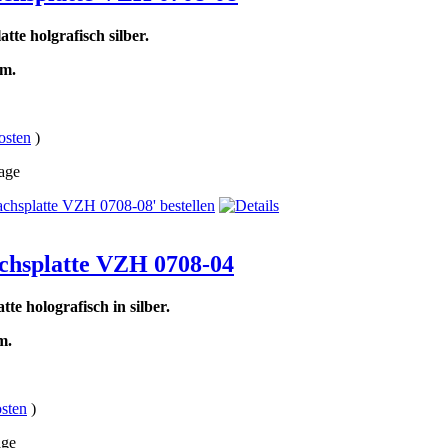
tte holgrafisch silber.
cm.
osten
)
Tage
chsplatte VZH 0708-04
te holografisch in silber.
m.
sten
)
age