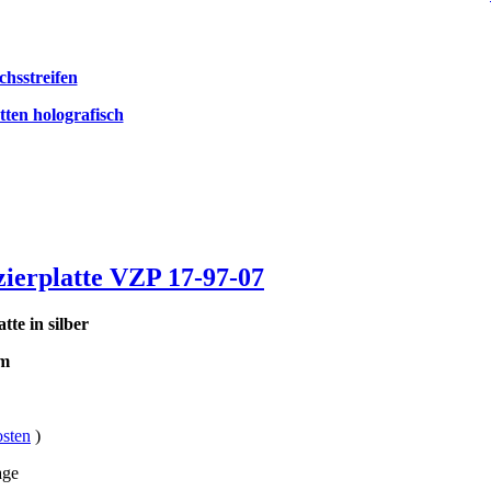
hsstreifen
ten holografisch
ierplatte VZP 17-97-07
tte in silber
cm
sten
)
age