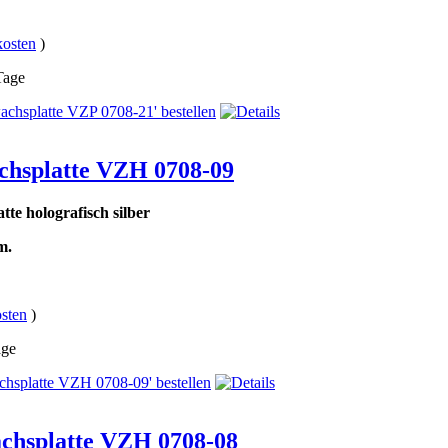
kosten
)
 Tage
chsplatte VZH 0708-09
tte holografisch silber
m.
sten
)
age
chsplatte VZH 0708-08